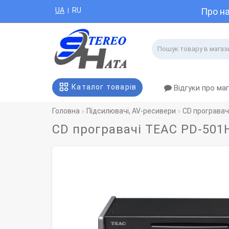
UA
RU
Про н
|
Каталог товарів
Відгуки про ма
Головна
Підсилювачі, AV-ресивери
CD програвач
CD програвачі TEAC PD-501