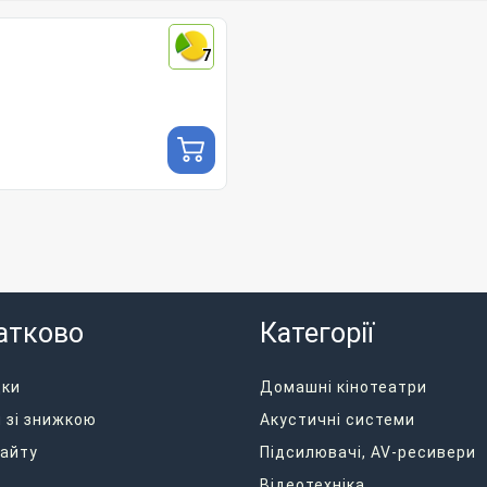
7
атково
Категорії
дки
Домашні кінотеатри
 зі знижкою
Акустичні системи
айту
Підсилювачі, AV-ресивери
Відеотехніка