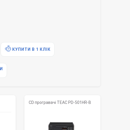
КУПИТИ В 1 КЛІК
И
CD програвачі TEAC PD-501HR-B