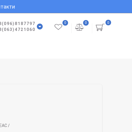
такти
0
0
0
8(096)8187797
8(063)4721060
EAC /