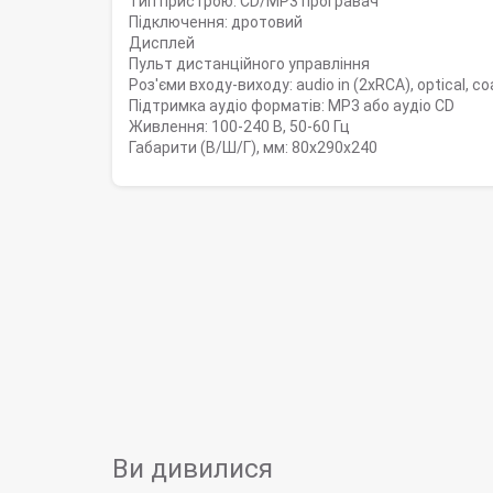
Тип пристрою: CD/MP3 програвач
Підключення: дротовий
Дисплей
Пульт дистанційного управління
Роз'єми входу-виходу: audio in (2xRCA), optical, co
Підтримка аудіо форматів: MP3 або аудіо CD
Живлення: 100-240 В, 50-60 Гц
Габарити (В/Ш/Г), мм: 80х290х240
Ви дивилися