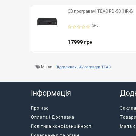
CD програвачі TEAC PD-501HR-B
0
17999 грн
Мітки:
Підсилювачі, AV-ресивери TEAC
Інформація
Дод
Про нас
Закла
Оплата і Доставка
Товари
Політика конфіденційності
Мапа с
Повернення та обмін