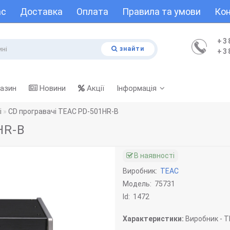
ас
Доставка
Оплата
Правила та умови
Кон
+3
знайти
+3
газин
Новини
Акції
Інформація
і
CD програвачі TEAC PD-501HR-B
HR-B
В наявності
Виробник:
TEAC
Модель:
75731
Id:
1472
Характеристики:
Виробник -
T