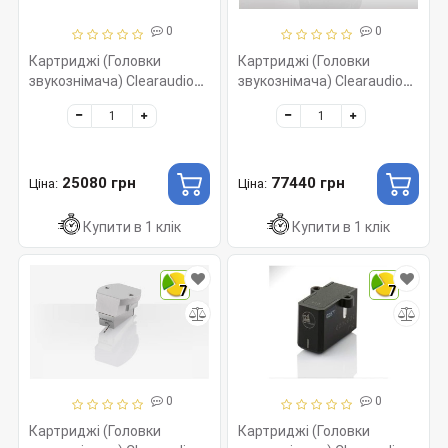
0
0
Картриджі (Головки
Картриджі (Головки
звукознімача) Clearaudio
звукознімача) Clearaudio
Artist V2, MM 009, Ebony
Charisma V2, MM 013,
Ebony
25080 грн
77440 грн
Ціна:
Ціна:
Купити в 1 клік
Купити в 1 клік
7
7
0
0
Картриджі (Головки
Картриджі (Головки