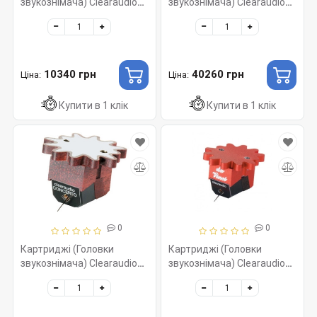
звукознімача) Clearaudio
звукознімача) Clearaudio
Concept V2, MM012
Concept, MC 023
10340 грн
40260 грн
Ціна:
Ціна:
Купити в 1 клік
Купити в 1 клік
0
0
Картриджі (Головки
Картриджі (Головки
звукознімача) Clearaudio
звукознімача) Clearaudio
Concerto V2, MC 017/V 2,
Da Vinci V2 95 dB, MC 020/V
Wood
2