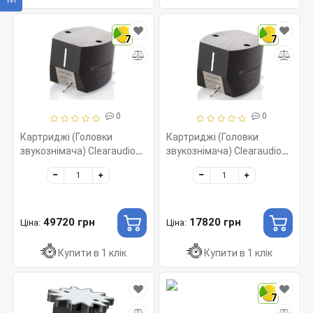
7
7
0
0
Картриджі (Головки
Картриджі (Головки
звукознімача) Clearaudio
звукознімача) Clearaudio
Maestro V2, MM 011, Ebony
Performer V2, MM 008,
Ebony
49720 грн
17820 грн
Ціна:
Ціна:
Купити в 1 клік
Купити в 1 клік
7