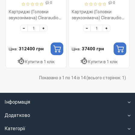
0
0
Картриджі (Головки
Картриджі (Головки
звукознімача) Clearaudio
звукознімача) Clearaudio
Titanium V2 95 dB, MC
Virtuoso V2, MM 010, Ebony
015/V2
312400 грн
37400 грн
Ціна:
Ціна:
Купити в 1 клік
Купити в 1 клік
Показано з 1 по 14 із 14 (всього сторінок: 1)
Інформація
Додатково
Категорії