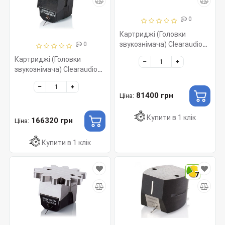
0
Картриджі (Головки
звукознімача) Clearaudio
0
TALISMANN V2 Gold, MC
Картриджі (Головки
022, Ebenholz
звукознімача) Clearaudio
Stradivari V2 90 dB, MC
016/V 2
81400 грн
Ціна:
Купити в 1 клік
166320 грн
Ціна:
Купити в 1 клік
7