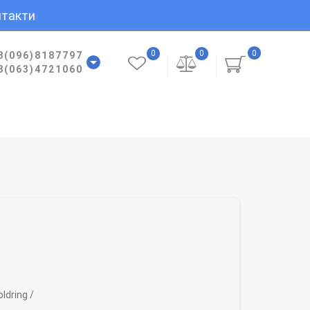
такти
0
0
0
8(096)8187797
8(063)4721060
ldring /