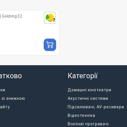
 Goldring E2
7
атково
Категорії
дки
Домашні кінотеатри
 зі знижкою
Акустичні системи
айту
Підсилювачі, AV-ресивери
Відеотехніка
Вінілові програвачі