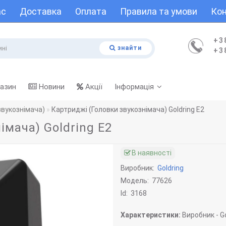
ас
Доставка
Оплата
Правила та умови
Кон
+3
знайти
+3
газин
Новини
Акції
Інформація
звукознімача)
Картриджі (Головки звукознімача) Goldring E2
імача) Goldring E2
В наявності
Виробник:
Goldring
Модель:
77626
Id:
3168
Характеристики:
Виробник -
Go