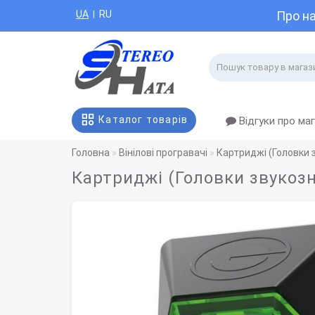
UA
RU
Про н
|
Каталог товарів
Відгуки про ма
Головна
Вінілові програвачі
Картриджі (Головки 
Картриджі (Головки звукозн