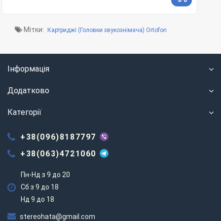
Мітки:
Картриджі (Головки звукознімача) Ortofon
Інформація
Додатково
Категорії
+38(096)8187797
+38(063)4721060
Пн-Нд з 9 до 20
Сб з 9 до 18
Нд 9 до 18
stereohata@gmail.com