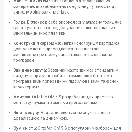
Магнітна система
: Виготовлена з високоякісних
матеріалів, що забезпечують відмінну чутливість до
сигналу з вінілових платівок.
Голка
: Включає в себе високоякісну алмазну голку, яка
гарантує точне прослідковування вінілової планки і
мінімальний знос платівки.
Конструкція
картріджа: Легка конструкція картріджа
дозволяє легше прослідковування платівки,
зменшуючи при цьому навантаження на вініловий
програвач.
Вихідна напруга
: Зазвичай картрідж має стандартну
вихідну напругу, що робить її сумісною з багатьма
програвачами попередніми підсилювачами та фоно-
коректорами.
Монтаж
: Ortofon OM 5 S розроблена для простого
монтажу і сумісна з різними програвачами.
Якість звуку
: Надає високоякісний звук з гарною
деталізацією та динамікою.
Сумісність
: Ortofon OM 5 S є популярним вибором для