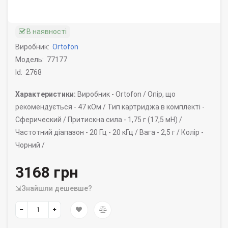
В наявності
Виробник:
Ortofon
Модель:
77177
Id:
2768
Характеристики:
Виробник -
Ortofon /
Опір, що
рекомендується -
47 кОм /
Тип картриджа в комплекті -
Сферический /
Притискна сила -
1,75 г (17,5 мН) /
Частотний діапазон -
20 Гц - 20 кГц /
Вага -
2,5 г /
Колір -
Чорний /
3168 грн
⇲Знайшли дешевше?