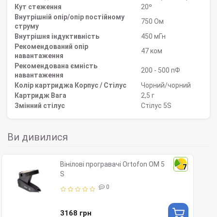
Кут стеження
20º
Внутрішній опір/опір постійному
750 Ом
струму
Внутрішня індуктивність
450 мГн
Рекомендований опір
47 ком
навантаження
Рекомендована ємність
200 - 500 пФ
навантаження
Колір картриджа Корпус / Стілус
Чорний/чорний
Картридж Вага
2,5 г
Змінний стілус
Стілус 5S
Ви дивилися
Вінілові програвачі Ortofon OM 5
7
S
0
3168 грн