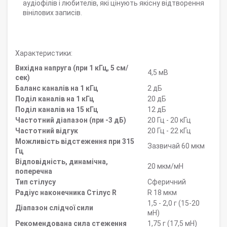
аудіофілів і любителів, які цінують якісну відтворення
вінілових записів.
Характеристики:
Вихідна напруга (при 1 кГц, 5 см/
4,5 мВ
сек)
Баланс каналів на 1 кГц
2 дБ
Поділ каналів на 1 кГц
20 дБ
Поділ каналів на 15 кГц
12 дБ
Частотний діапазон (при -3 дБ)
20 Гц - 20 кГц
Частотний відгук
20 Гц - 22 кГц
Можливість відстеження при 315
Зазвичай 60 мкм
Гц
Відповідність, динамічна,
20 мкм/мН
поперечна
Тип стілусу
Сферичний
Радіус наконечника Стілус R
R 18 мкм
1,5 - 2,0 г (15-20
Діапазон слідчої сили
мН)
Рекомендована сила стеження
1,75 г (17,5 мН)