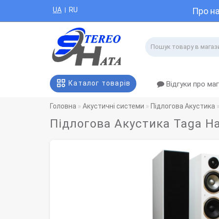
UA
RU
Про н
|
Каталог товарів
Відгуки про ма
Головна
Акустичні системи
Підлогова Акустика
Підлогова Акустика Taga H