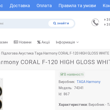
ас
Доставка
Оплата
Правила та умови
Кон
+3
знайти
+3
газин
Новини
Акції
Інформація
Підлогова Акустика Taga Harmony CORAL F-120 HIGH GLOSS WHITE
armony CORAL F-120 HIGH GLOSS WHI
В наявності
Виробник:
TAGA Harmony
Модель:
74341
Id:
867
Характеристики:
Виробник -
T