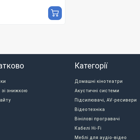
атково
Категорії
дки
Домашні кінотеатри
 зі знижкою
Акустичні системи
айту
Підсилювачі, AV-ресивери
Відеотехніка
Вінілові програвачі
Кабелі Hi-Fi
Меблі для аудіо-відео