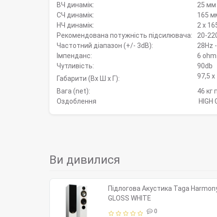
ВЧ динамік:
25 мм
СЧ динамік:
165 м
НЧ динамік:
2 х 16
Рекомендована потужність підсилювача:
20-22
Частотний діапазон (+/- 3dB):
28Hz 
Імпенданс:
6 ohm
Чутливість:
90db
97,5 х
Габарити (Вx Ш x Г):
Вага (net):
46 кг 
Оздоблення
HIGH 
Ви дивилися
Підлогова Акустика Taga Harmony
GLOSS WHITE
0