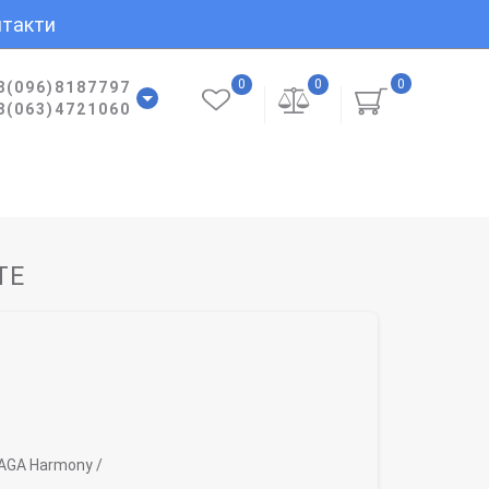
такти
0
0
0
8(096)8187797
8(063)4721060
TE
AGA Harmony /