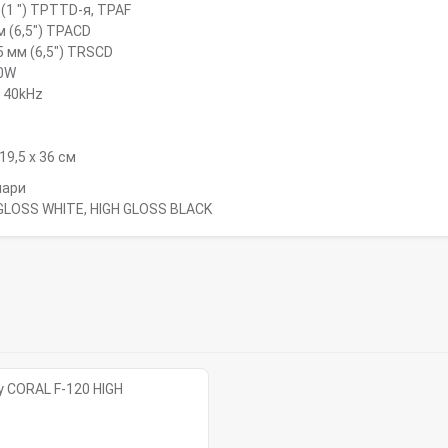
 (1 ") TPTTD-я, TPAF
м (6,5") TPACD
5 мм (6,5") TRSCD
0W
- 40kHz
 19,5 х 36 см
пари
GLOSS WHITE, HIGH GLOSS BLACK
 CORAL F-120 HIGH