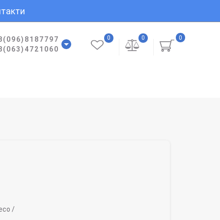
такти
0
0
0
8(096)8187797
8(063)4721060
co /