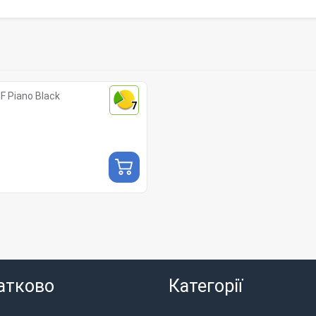
F Piano Black
7
атково
Категорії