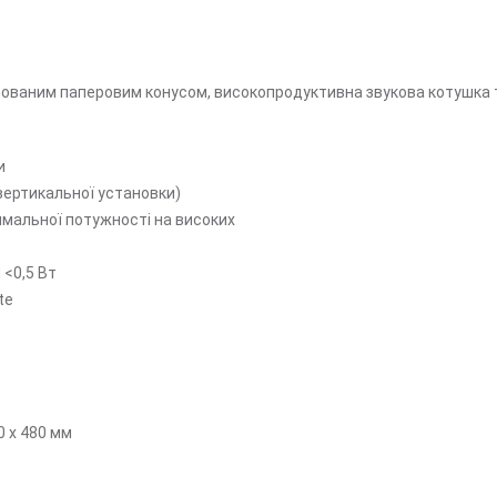
тованим паперовим конусом, високопродуктивна звукова котушка 
и
 вертикальної установки)
мальної потужності на високих
 <0,5 Вт
te
0 x 480 мм