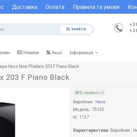
ас
Доставка
Оплата
Правила та умови
Кон
+3
знайти
+3
газин
Новини
Акції
Інформація
ри Heco New Phalanx 203 F Piano Black
 203 F Piano Black
В наявності
Виробник:
Heco
Модель:
75155
Id:
1157
Характеристики:
Виробник -
He