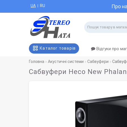
UA
RU
Про н
|
Каталог товарів
Відгуки про ма
Головна
Акустичні системи
Сабвуфери
Сабвуфе
Сабвуфери Heco New Phalanx