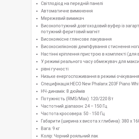
Світлодіод на передній панелі
Автоматичне вимкнення
Мережевий вимикач
Високопотужний довгоходовий вуфер із загар
потужний феритовий магніт
Високоякісне глянсове лакування
Високосиліконові демпфування стиснення ног
Настінні кріплення пристрою в комплекті (для
У режимі реального часу обмежувач для макси
рівні гучності
Низьке енергоспоживання в режимі очікування
Специфікація:HECO New Phalanx 203F Piano Whi
НЧ-динамік: 8 дюймів
Потужність (RMS/Max): 120/220 Вт
Частотний діапазон: 24 – 150 Гц
Частота кросовера: 50 - 150 Гц
Габарити (ширина x висота x глибина): 380 x 16
Вага: 9 кг
Колір: Чорний рояльний лак