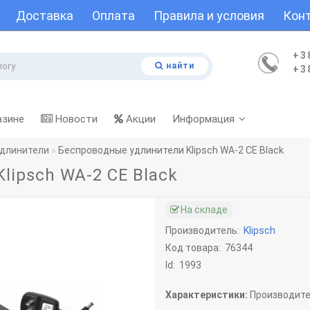
Доставка
Оплата
Правила и условия
Кон
+3
найти
+3
азине
Новости
Акции
Информация
длинители
Беспроводные удлинители Klipsch WA-2 CE Black
lipsch WA-2 CE Black
На складе
Производитель:
Klipsch
Код товара:
76344
Id:
1993
Характеристики:
Производите