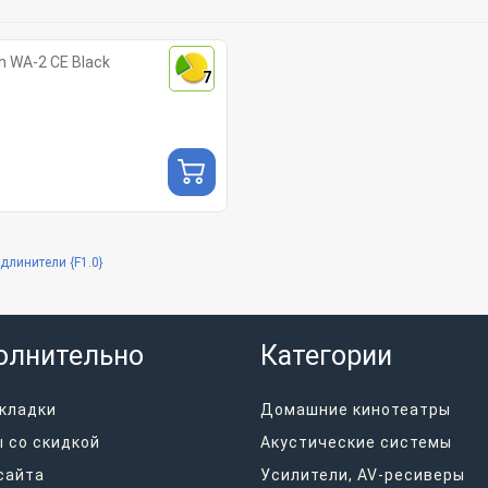
 WA-2 CE Black
7
длинители {F1.0}
олнительно
Категории
кладки
Домашние кинотеатры
 со скидкой
Акустические системы
сайта
Усилители, AV-ресиверы