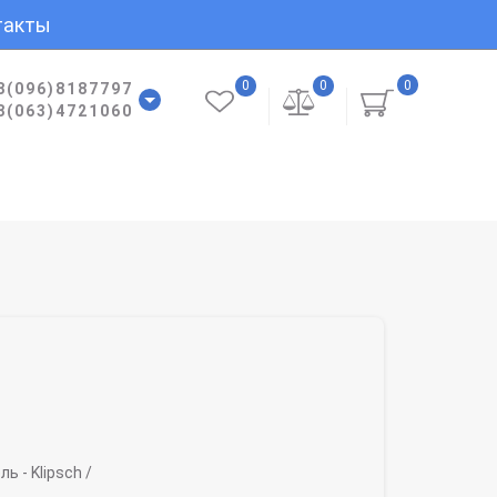
такты
0
0
0
8(096)8187797
8(063)4721060
ль -
Klipsch /