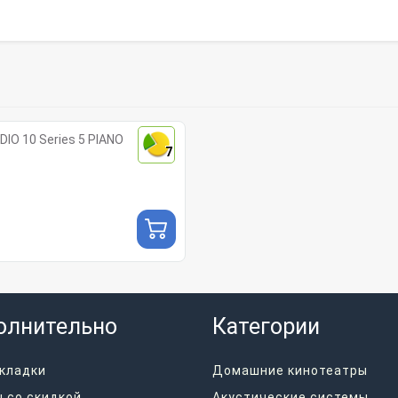
IO 10 Series 5 PIANO
7
олнительно
Категории
кладки
Домашние кинотеатры
 со скидкой
Акустические системы