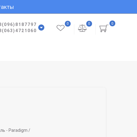
такты
0
0
0
8(096)8187797
8(063)4721060
ль -
Paradigm /