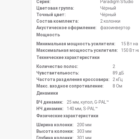
Серия:
Paradigm Studio
Цветовая группа:
Чёрный
Точный цвет:
Чёрный
Состав комплекта:
2 колонки
Акустическое оформление:
фазоинвертор
Мощность
Минимальная мощность усилителя:
15 Вт на
Максимальная мощность усилителя:
150 Вт н
Технические характеристики
Количество полос:
2
Чувствительность:
89 дБ
Частота разделения кроссовера:
2 кГц
Макс. входное сопротивление:
8 Ом
Динамики
ВЧ динамик:
25 мм, купол, G-PAL™
НЧ динамик:
140 мм, S-PAL™
Физические характеристики
Ширина колонки:
200 мм
Высота колонки:
303 мм
Глубина колонки:
301 мм