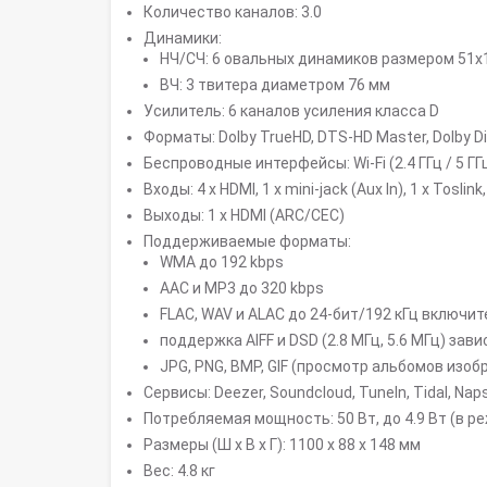
Количество каналов: 3.0
Динамики:
НЧ/СЧ: 6 овальных динамиков размером 51х
ВЧ: 3 твитера диаметром 76 мм
Усилитель: 6 каналов усиления класса D
Форматы: Dolby TrueHD, DTS-HD Master, Dolby Digi
Беспроводные интерфейсы: Wi-Fi (2.4 ГГц / 5 ГГц
Входы: 4 x HDMI, 1 x mini-jack (Aux In), 1 x Toslin
Выходы: 1 x HDMI (ARC/CEC)
Поддерживаемые форматы:
WMA до 192 kbps
AAC и MP3 до 320 kbps
FLAC, WAV и ALAC до 24-бит/192 кГц включи
поддержка AIFF и DSD (2.8 МГц, 5.6 МГц) зав
JPG, PNG, BMP, GIF (просмотр альбомов изо
Сервисы: Deezer, Soundcloud, TuneIn, Tidal, Nap
Потребляемая мощность: 50 Вт, до 4.9 Вт (в р
Размеры (Ш x В x Г): 1100 x 88 х 148 мм
Вес: 4.8 кг