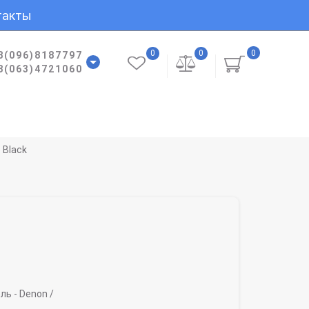
такты
0
0
0
8(096)8187797
8(063)4721060
 Black
ль -
Denon /