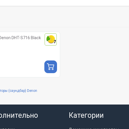
Denon DHT-S716 Black
7
торы (саундбар) Denon
олнительно
Категории