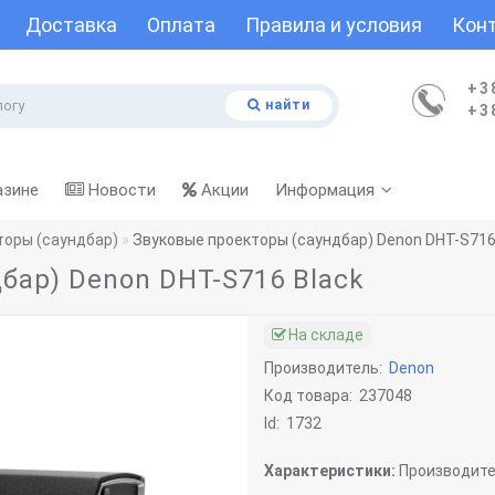
Доставка
Оплата
Правила и условия
Кон
+3
найти
+3
азине
Новости
Акции
Информация
торы (саундбар)
Звуковые проекторы (саундбар) Denon DHT-S716
бар) Denon DHT-S716 Black
На складе
Производитель:
Denon
Код товара:
237048
Id:
1732
Характеристики:
Производите