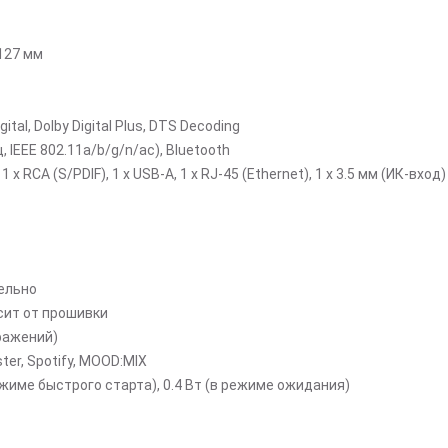
127 мм
tal, Dolby Digital Plus, DTS Decoding
, IEEE 802.11a/b/g/n/ac), Bluetooth
k, 1 x RCA (S/PDIF), 1 x USB-A, 1 x RJ-45 (Ethernet), 1 x 3.5 мм (ИК-вход)
тельно
исит от прошивки
бражений)
ster, Spotify, MOOD:MIX
ежиме быстрого старта), 0.4 Вт (в режиме ожидания)