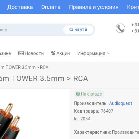
Доставка
Оплата
Правила и условия
Кон
+3
найти
+3
азине
Новости
Акции
Информация
.6m TOWER 3.5mm > RCA
.6m TOWER 3.5mm > RCA
На складе
Производитель:
Audioquest
Код товара:
76407
Id:
2054
Характеристики:
Производите