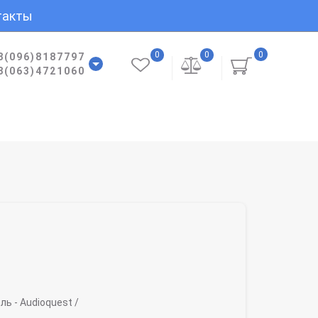
такты
0
0
0
8(096)8187797
8(063)4721060
ль -
Audioquest /