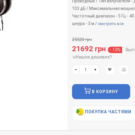
Проводные /
Тип излучателя -
103 дБ /
Максимальная мощнос
Частотный диапазон -
5 Гц - 40
шнура -
3 м /
смотреть все
25520 грн
21692 грн
- 15%
Выг
⇲Нашли дешевле?
В КОРЗИНУ
ПОКУПКА ЧАСТЯМИ