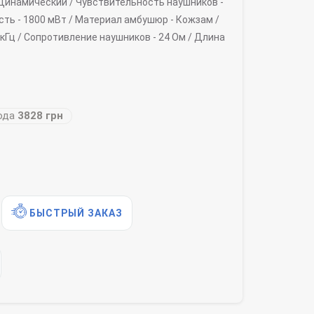
Динамический /
Чувствительность наушников -
ть -
1800 мВт /
Материал амбушюр -
Кожзам /
 кГц /
Сопротивление наушников -
24 Ом /
Длина
ода
3828 грн
БЫСТРЫЙ ЗАКАЗ