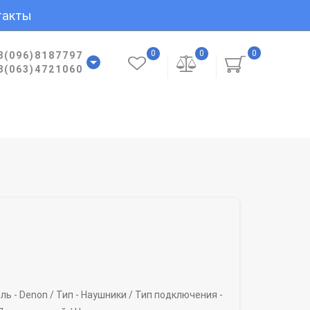
такты
0
0
0
8(096)8187797
8(063)4721060
ль -
Denon /
Тип -
Наушники /
Тип подключения -