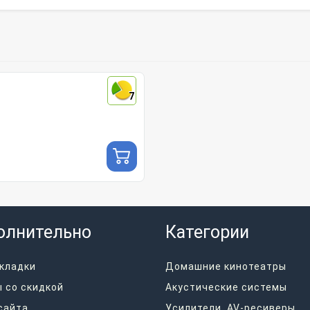
7
олнительно
Категории
кладки
Домашние кинотеатры
 со скидкой
Акустические системы
сайта
Усилители, AV-ресиверы