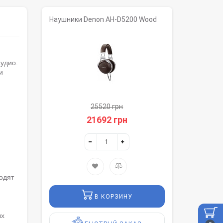
Наушники Denon AH-D5200 Wood
удио.
и
25520 грн
21692 грн
одят
В КОРЗИНУ
ых