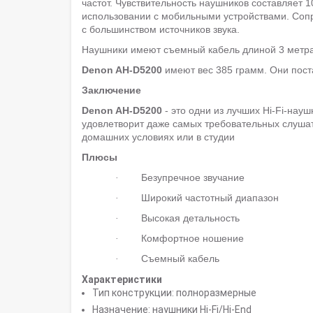
частот. Чувствительность наушников составляет 
использовании с мобильными устройствами. Сопр
с большинством источников звука.
Наушники имеют съемный кабель длиной 3 метра 
Denon AH-D5200
имеют вес 385 грамм. Они пост
Заключение
Denon AH-D5200
- это одни из лучших Hi-Fi-нау
удовлетворит даже самых требовательных слуша
домашних условиях или в студии
Плюсы
Безупречное звучание
·
Широкий частотный диапазон
·
Высокая детальность
·
Комфортное ношение
·
Съемный кабель
·
Характеристики
Тип конструкции: полноразмерные
Назначение: наушники Hi-Fi/Hi-End