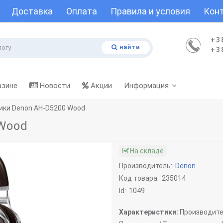
Доставка
Оплата
Правила и условия
Кон
+3
найти
+3
азине
Новости
Акции
Информация
ики Denon AH-D5200 Wood
Wood
На складе
Производитель:
Denon
Код товара:
235014
Id:
1049
Характеристики:
Производите