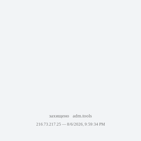
захищено
adm.tools
216.73.217.25 —
8/6/2026, 9:59:34 PM