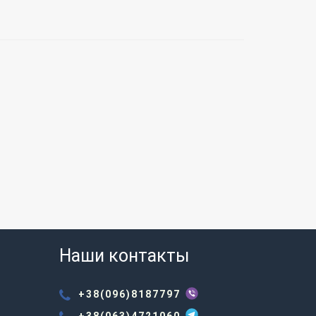
Наши контакты
+38(096)8187797
+38(063)4721060