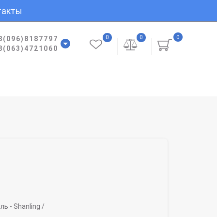
такты
0
0
0
8(096)8187797
8(063)4721060
ль -
Shanling /