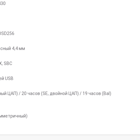
430
 DSD256
сный 4,4 мм
X, SBC
ей USB
й ЦАП) / 20 часов (SE, двойной ЦАП) / 19 часов (Bal)
имметричный)