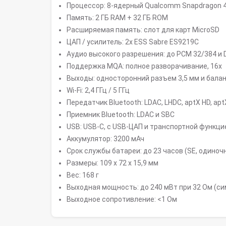
Процессор: 8-ядерный Qualcomm Snapdragon 
Память: 2 ГБ RAM + 32 ГБ ROM
Расширяемая память: слот для карт MicroSD
ЦАП / усилитель: 2x ESS Sabre ES9219C
Аудио высокого разрешения: до PCM 32/384 и
Поддержка MQA: полное разворачивание, 16x
Выходы: односторонний разъем 3,5 мм и балан
Wi-Fi: 2,4 ГГц / 5 ГГц
Передатчик Bluetooth: LDAC, LHDC, aptX HD, apt
Приемник Bluetooth: LDAC и SBC
USB: USB-C, с USB-ЦАП и транспортной функци
Аккумулятор: 3200 мАч
Срок службы батареи: до 23 часов (SE, одиночны
Размеры: 109 x 72 x 15,9 мм
Вес: 168 г
Выходная мощность: до 240 мВт при 32 Ом (с
Выходное сопротивление: <1 Ом