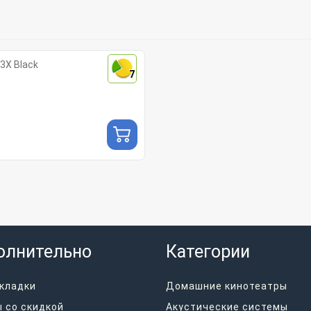
3X Black
7
олнительно
Категории
кладки
Домашние кинотеатры
 со скидкой
Акустические системы