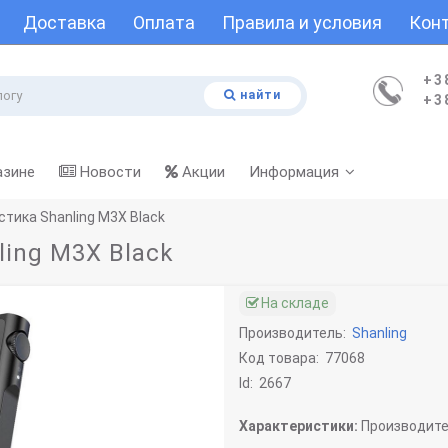
Доставка
Оплата
Правила и условия
Кон
+3
найти
+3
азине
Новости
Акции
Информация
тика Shanling M3X Black
ling M3X Black
На складе
Производитель:
Shanling
Код товара:
77068
Id:
2667
Характеристики:
Производите