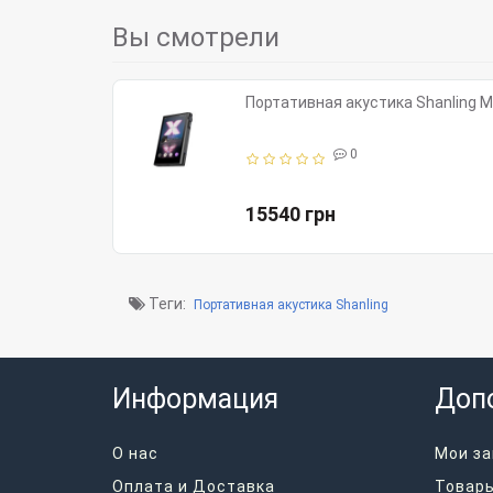
Вы смотрели
Портативная акустика Shanling M
0
15540 грн
Теги:
Портативная акустика Shanling
Информация
Доп
О нас
Мои за
Оплата и Доставка
Товары