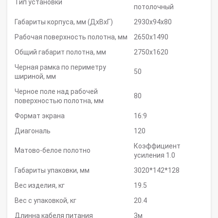
Тип установки
потолочный
Габариты корпуса, мм (ДхВхГ)
2930x94x80
Рабочая поверхность полотна, мм
2650x1490
Общий габарит полотна, мм
2750x1620
Черная рамка по периметру
50
шириной, мм
Черное поле над рабочей
80
поверхностью полотна, мм
Формат экрана
16:9
Диагональ
120
Коэффициент
Матово-белое полотно
усиления 1.0
Габариты упаковки, мм
3020*142*128
Вес изделия, кг
19.5
Вес с упаковкой, кг
20.4
Длинна кабеля питания
3м