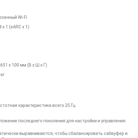
роенный Wi-Fi
 x 1 (eARC x 1)
 651 х 100 мм (В х Ш х Г)
 кг
стотная характеристика всего 25 Гц.
иложение последнего поколения для настройки и управления.
атически выравниваются, чтобы сбалансировать сабвуфер и