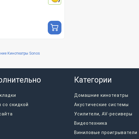
7
ние Кинотеатры Sonos
олнительно
Категории
кладки
Домашние кинотеатры
 со скидкой
Акустические системы
сайта
Усилители, AV-ресиверы
Видеотехника
Виниловые проигрыватели