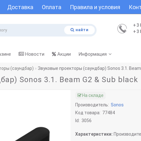
Доставка
Оплата
Правила и условия
Кон
+3
найти
+3
азине
Новости
Акции
Информация
торы (саундбар)
Звуковые проекторы (саундбар) Sonos 3.1. Beam 
ар) Sonos 3.1. Beam G2 & Sub black
На складе
Производитель:
Sonos
Код товара:
77484
Id:
3056
Характеристики:
Производите