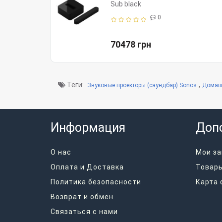
Sub black
0
70478 грн
Теги:
,
Звуковые проекторы (саундбар) Sonos
Домаш
Информация
Доп
О нас
Мои за
Оплата и Доставка
Товары
Политика безопасности
Карта 
Возврат и обмен
Связаться с нами