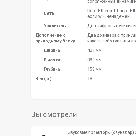
сопряженные динамики 
Порт Ethernet 1 порт E
·
Сеть
если WiFi ненадежен.
·
Усилители
Два цифровых усилител
Дополнение к
Два драйвера с принуд
приводному блоку
какого-либо гула или д
·
Ширина
402 мм
·
Высота
389 мм
·
Глубина
158 мм
Вес (кг)
18
Вы смотрели
Звуковые проекторы (саундбар) S