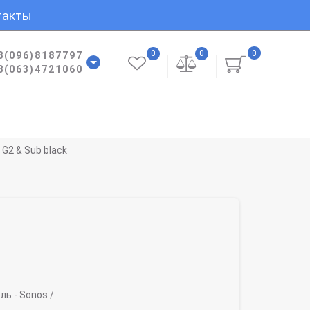
такты
0
0
0
8(096)8187797
8(063)4721060
G2 & Sub black
ль -
Sonos /