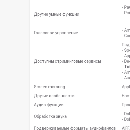
- Р
- Р
Другие умные функции
- A
Голосовое управление
- G
Под
- Sp
- Ap
Доступны стриминговые сервисы
- De
- Ti
- A
- Au
Screen mirroring
Appl
Другие особенности
Наст
Аудио функции
Про
- Do
Обработка звука
- Do
Поддерживаемые форматы аудиофайлов
AIFF