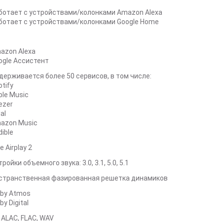
аботает с устройствами/колонками Amazon Alexa
аботает с устройствами/колонками Google Home
mazon Alexa
oogle Ассистент
держивается более 50 сервисов, в том числе:
otify
ple Music
ezer
dal
mazon Music
dible
e Airplay 2
ройки объемного звука: 3.0, 3.1, 5.0, 5.1
странственная фазированная решетка динамиков
lby Atmos
lby Digital
, ALAC, FLAC, WAV