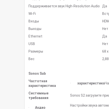
Поддерживается звук High-Resolution Audio
Да
Wi-Fi
Вст
Входы
HDMI
Выходы
Нет
Ethernet
Да
USB
Нет
Размеры
68 х
Вес
2,88
Sonos Sub
Частотная
·
характеристика
Ча
характеристика
Системные
Sonos S2 загрузите пр
т
ребования
Настройки звука автом
·
Аудио